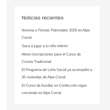
s
c
a
Noticias recientes
r
Novena y Fiestas Patronales 2026 en Alpa
p
Corral
o
r
Sacá a jugar a tu niño interior
:
Abren inscripciones para el Curso de
Cocina Tradicional
El Programa de Leña Social ya acompañó a
35 viviendas de Alpa Corral
El Curso de Auxiliar en Confección sigue
creciendo en Alpa Corral