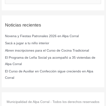
u
s
c
Noticias recientes
a
r
Novena y Fiestas Patronales 2026 en Alpa Corral
p
Sacá a jugar a tu niño interior
o
r
Abren inscripciones para el Curso de Cocina Tradicional
:
El Programa de Leña Social ya acompañó a 35 viviendas de
Alpa Corral
El Curso de Auxiliar en Confección sigue creciendo en Alpa
Corral
Municipalidad de Alpa Corral - Todos los derechos reservados