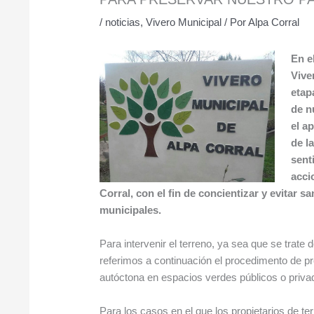
/
noticias
,
Vivero Municipal
/ Por
Alpa Corral
En e
Vive
etap
de n
el a
de l
sent
acci
Corral, con el fin de concientizar y evitar 
municipales.
Para intervenir el terreno, ya sea que se trat
referimos a continuación el procedimento de pre
autóctona en espacios verdes públicos o priva
Para los casos en el que los propietarios de te