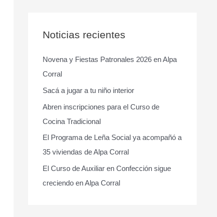
s
c
a
Noticias recientes
r
Novena y Fiestas Patronales 2026 en Alpa
p
Corral
o
r
Sacá a jugar a tu niño interior
:
Abren inscripciones para el Curso de
Cocina Tradicional
El Programa de Leña Social ya acompañó a
35 viviendas de Alpa Corral
El Curso de Auxiliar en Confección sigue
creciendo en Alpa Corral