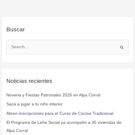
Buscar
B
u
s
c
Noticias recientes
a
r
Novena y Fiestas Patronales 2026 en Alpa Corral
p
Sacá a jugar a tu niño interior
o
r
Abren inscripciones para el Curso de Cocina Tradicional
:
El Programa de Leña Social ya acompañó a 35 viviendas de
Alpa Corral