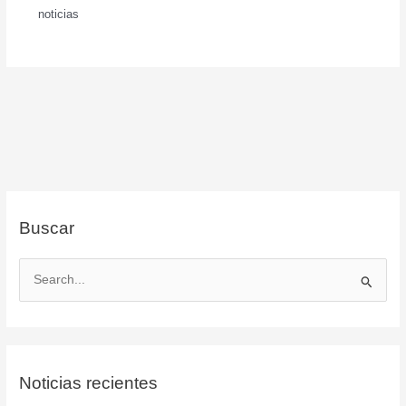
noticias
Buscar
B
u
s
c
Noticias recientes
a