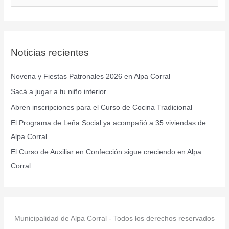
u
s
c
Noticias recientes
a
r
Novena y Fiestas Patronales 2026 en Alpa Corral
p
Sacá a jugar a tu niño interior
o
r
Abren inscripciones para el Curso de Cocina Tradicional
:
El Programa de Leña Social ya acompañó a 35 viviendas de
Alpa Corral
El Curso de Auxiliar en Confección sigue creciendo en Alpa
Corral
Municipalidad de Alpa Corral - Todos los derechos reservados