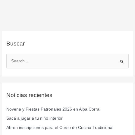
Buscar
B
u
s
c
Noticias recientes
a
r
Novena y Fiestas Patronales 2026 en Alpa Corral
p
Sacá a jugar a tu niño interior
o
r
Abren inscripciones para el Curso de Cocina Tradicional