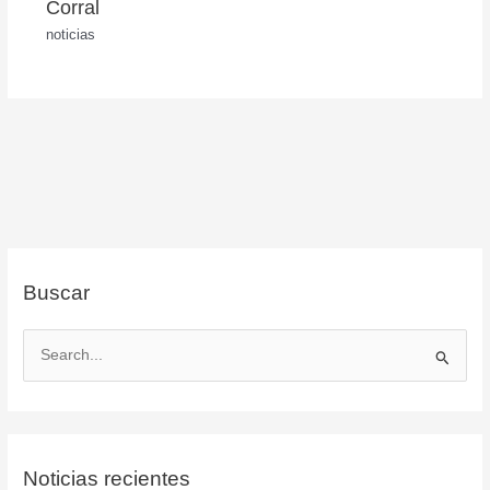
Corral
noticias
Buscar
B
u
s
c
Noticias recientes
a