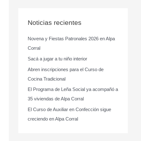
s
c
a
Noticias recientes
r
Novena y Fiestas Patronales 2026 en Alpa
p
Corral
o
r
Sacá a jugar a tu niño interior
:
Abren inscripciones para el Curso de
Cocina Tradicional
El Programa de Leña Social ya acompañó a
35 viviendas de Alpa Corral
El Curso de Auxiliar en Confección sigue
creciendo en Alpa Corral