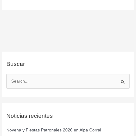
Buscar
B
u
s
c
Noticias recientes
a
r
Novena y Fiestas Patronales 2026 en Alpa Corral
p