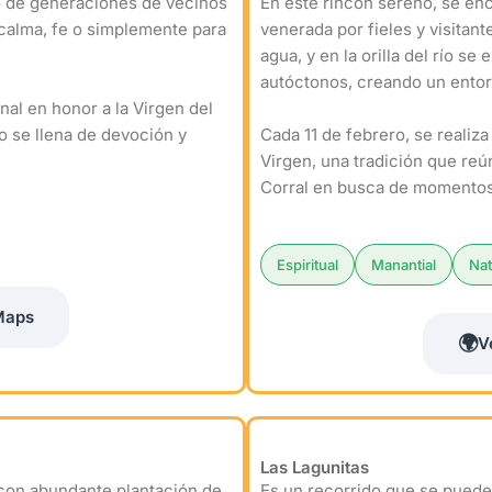
go de generaciones de vecinos
En este rincón sereno, se enc
 calma, fe o simplemente para
venerada por fieles y visitan
agua, y en la orilla del río s
autóctonos, creando un entor
onal en honor a la Virgen del
o se llena de devoción y
Cada 11 de febrero, se realiza
Virgen, una tradición que reú
Corral en busca de momentos 
Espiritual
Manantial
Nat
Maps
🌍
V
Las Lagunitas
 con abundante plantación de
Es un recorrido que se puede r