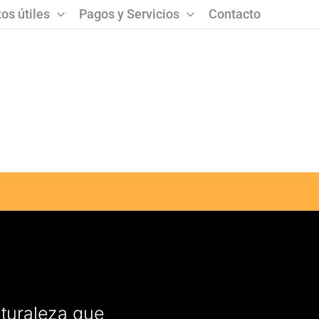
os útiles
Pagos y Servicios
Contacto
aturaleza que