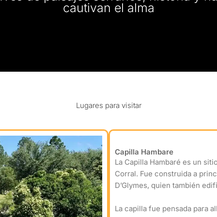
cautivan el alma
Lugares para visitar
Capilla Hambare
La Capilla Hambaré es un sitio
Corral. Fue construida a princ
D’Glymes, quien también edif
La capilla fue pensada para 