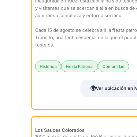
Inaugurada en 1902, esta capilla ha sido testi
y visitantes que se acercan a ella en busca de
admirar su sencilleza y entorno serrano.
Cada 15 de agosto se celebra allí la fiesta patr
Tránsito, una fecha especial en la que el puebl
festejos.
Histórica
Fiesta Patronal
Comunidad
🌍
Ver ubicación en 
Los Sauces Colorados
1000 metros de costa del Rió Barrancas, lugar