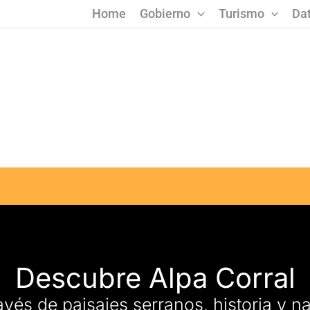
Home
Gobierno
Turismo
Dat
Descubre Alpa Corral
ravés de paisajes serranos, historia y n