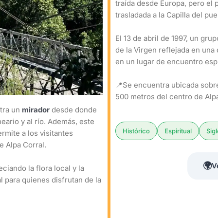
traída desde Europa, pero el 
trasladada a la Capilla del p
El 13 de abril de 1997, un gr
de la Virgen reflejada en una 
en un lugar de encuentro espi
📍Se encuentra ubicada sobre
500 metros del centro de Alpa
tra un
mirador
desde donde
eario y al río. Además, este
Histórico
Espiritual
Sig
rmite a los visitantes
e Alpa Corral.
🌍
V
ciando la flora local y la
al para quienes disfrutan de la