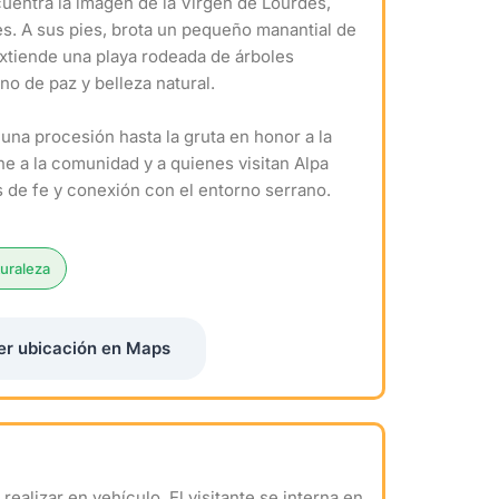
uentra la imagen de la Virgen de Lourdes,
tes. A sus pies, brota un pequeño manantial de
e extiende una playa rodeada de árboles
no de paz y belleza natural.
 una procesión hasta la gruta en honor a la
ne a la comunidad y a quienes visitan Alpa
de fe y conexión con el entorno serrano.
uraleza
er ubicación en Maps
ealizar en vehículo. El visitante se interna en