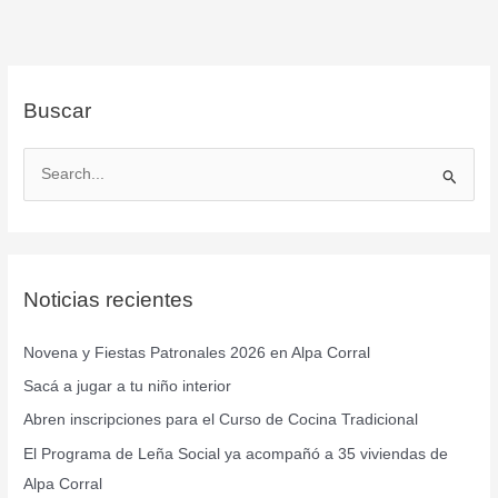
Buscar
B
u
s
c
Noticias recientes
a
r
Novena y Fiestas Patronales 2026 en Alpa Corral
p
Sacá a jugar a tu niño interior
o
r
Abren inscripciones para el Curso de Cocina Tradicional
:
El Programa de Leña Social ya acompañó a 35 viviendas de
Alpa Corral