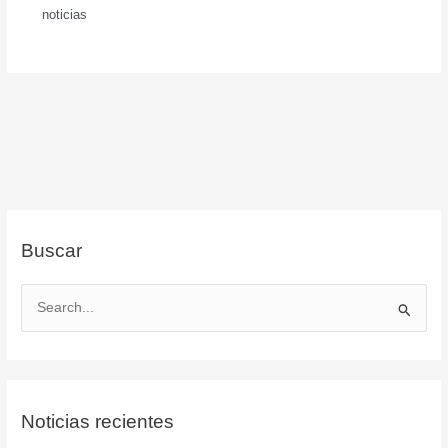
noticias
Buscar
B
u
s
c
Noticias recientes
a
r