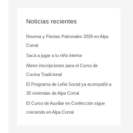
s
c
a
Noticias recientes
r
Novena y Fiestas Patronales 2026 en Alpa
p
Corral
o
r
Sacá a jugar a tu niño interior
:
Abren inscripciones para el Curso de
Cocina Tradicional
El Programa de Leña Social ya acompañó a
35 viviendas de Alpa Corral
El Curso de Auxiliar en Confección sigue
creciendo en Alpa Corral