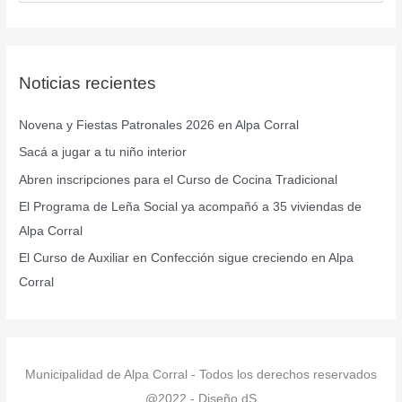
u
s
c
Noticias recientes
a
r
Novena y Fiestas Patronales 2026 en Alpa Corral
p
Sacá a jugar a tu niño interior
o
r
Abren inscripciones para el Curso de Cocina Tradicional
:
El Programa de Leña Social ya acompañó a 35 viviendas de
Alpa Corral
El Curso de Auxiliar en Confección sigue creciendo en Alpa
Corral
Municipalidad de Alpa Corral - Todos los derechos reservados
@2022 - Diseño dS