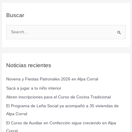
Buscar
B
u
s
c
Noticias recientes
a
r
Novena y Fiestas Patronales 2026 en Alpa Corral
p
Sacá a jugar a tu niño interior
o
r
Abren inscripciones para el Curso de Cocina Tradicional
:
El Programa de Leña Social ya acompañó a 35 viviendas de
Alpa Corral
El Curso de Auxiliar en Confección sigue creciendo en Alpa
Corral