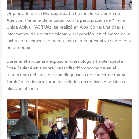
Organizado por la Municipalidad a través de su Centro de
Atención Primaria de la Salud, con la participación de “Tierra
Unida Activa” (ACTUA), se realizó en Alpa Corral una charla
informativa, de esclarecimiento y prevención, en el marco de la
lucha por el cáncer de mama, una charla preventiva sobre esta
enfermedad.
Durante el encuentro expuso el kinesiólogo y fisioterapeuta
José Javier Alaniz sobre “rehabilitación oncológica en el
tratamiento del paciente con diagnóstico de cáncer de mama”.
También se desarrollaron actividades recreativas y artísticas
alusivas al tema.