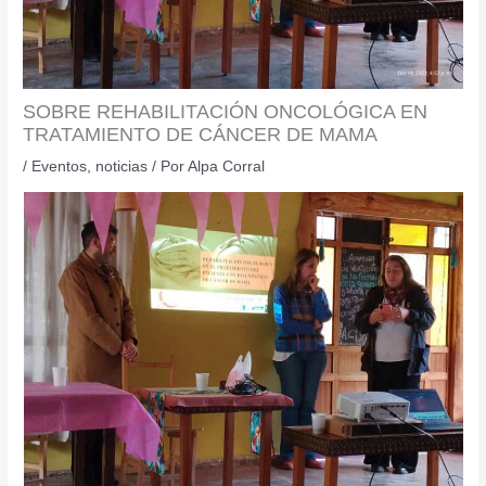
SOBRE REHABILITACIÓN ONCOLÓGICA EN
TRATAMIENTO DE CÁNCER DE MAMA
/
Eventos
,
noticias
/ Por
Alpa Corral