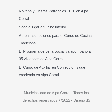
c
a
Novena y Fiestas Patronales 2026 en Alpa
r
Corral
p
Sacá a jugar a tu niño interior
o
Abren inscripciones para el Curso de Cocina
r
Tradicional
:
El Programa de Leña Social ya acompañó a
35 viviendas de Alpa Corral
El Curso de Auxiliar en Confección sigue
creciendo en Alpa Corral
Municipalidad de Alpa Corral - Todos los
derechos reservados @2022 - Diseño dS