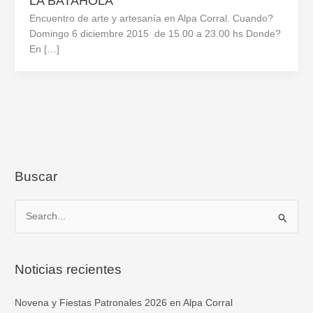
LA BATAHOLA
Encuentro de arte y artesanía en Alpa Corral. Cuando?
Domingo 6 diciembre 2015 de 15.00 a 23.00 hs Donde?
En […]
Buscar
B
u
s
Noticias recientes
c
a
Novena y Fiestas Patronales 2026 en Alpa Corral