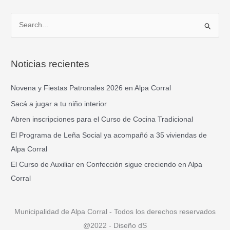
B
u
s
Noticias recientes
c
a
Novena y Fiestas Patronales 2026 en Alpa Corral
r
Sacá a jugar a tu niño interior
p
Abren inscripciones para el Curso de Cocina Tradicional
o
El Programa de Leña Social ya acompañó a 35 viviendas de
r
Alpa Corral
:
El Curso de Auxiliar en Confección sigue creciendo en Alpa
Corral
Municipalidad de Alpa Corral - Todos los derechos reservados
@2022 - Diseño dS