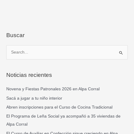
Buscar
B
u
s
Noticias recientes
c
a
Novena y Fiestas Patronales 2026 en Alpa Corral
r
Sacá a jugar a tu niño interior
p
Abren inscripciones para el Curso de Cocina Tradicional
o
El Programa de Leña Social ya acompañó a 35 viviendas de
r
Alpa Corral
:
El Curso de Auxiliar en Confección sigue creciendo en Alpa