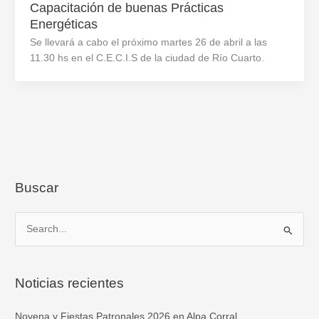
Capacitación de buenas Prácticas
Energéticas
Se llevará a cabo el próximo martes 26 de abril a las
11.30 hs en el C.E.C.I.S de la ciudad de Río Cuarto.
Buscar
B
u
s
Noticias recientes
c
a
Novena y Fiestas Patronales 2026 en Alpa Corral