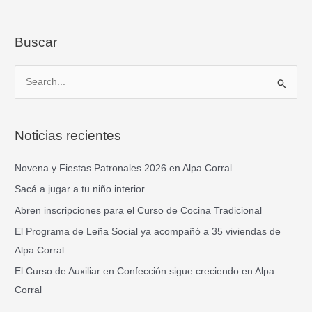
Buscar
B
u
s
Noticias recientes
c
a
Novena y Fiestas Patronales 2026 en Alpa Corral
r
Sacá a jugar a tu niño interior
p
Abren inscripciones para el Curso de Cocina Tradicional
o
El Programa de Leña Social ya acompañó a 35 viviendas de
r
Alpa Corral
:
El Curso de Auxiliar en Confección sigue creciendo en Alpa
Corral