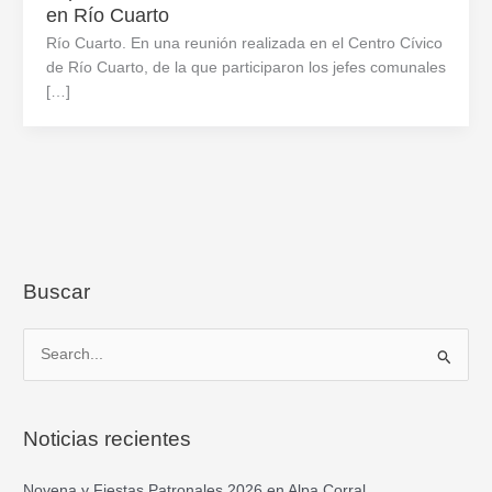
en Río Cuarto
Río Cuarto. En una reunión realizada en el Centro Cívico
de Río Cuarto, de la que participaron los jefes comunales
[…]
Buscar
B
u
s
Noticias recientes
c
a
Novena y Fiestas Patronales 2026 en Alpa Corral