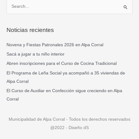
B
u
s
Noticias recientes
c
a
Novena y Fiestas Patronales 2026 en Alpa Corral
r
Sacá a jugar a tu niño interior
p
Abren inscripciones para el Curso de Cocina Tradicional
o
El Programa de Leña Social ya acompañó a 35 viviendas de
r
Alpa Corral
:
El Curso de Auxiliar en Confección sigue creciendo en Alpa
Corral
Municipalidad de Alpa Corral - Todos los derechos reservados
@2022 - Diseño dS