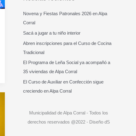
c
a
Novena y Fiestas Patronales 2026 en Alpa
r
Corral
p
Sacá a jugar a tu niño interior
o
Abren inscripciones para el Curso de Cocina
r
Tradicional
:
El Programa de Leña Social ya acompañó a
35 viviendas de Alpa Corral
El Curso de Auxiliar en Confección sigue
creciendo en Alpa Corral
Municipalidad de Alpa Corral - Todos los
derechos reservados @2022 - Diseño dS