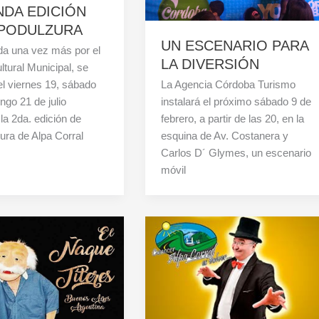
DA EDICIÓN
XPODULZURA
UN ESCENARIO PARA
da una vez más por el
LA DIVERSIÓN
ltural Municipal, se
 el viernes 19, sábado
La Agencia Córdoba Turismo
ngo 21 de julio
instalará el próximo sábado 9 de
la 2da. edición de
febrero, a partir de las 20, en la
ra de Alpa Corral
esquina de Av. Costanera y
Carlos D´ Glymes, un escenario
móvil