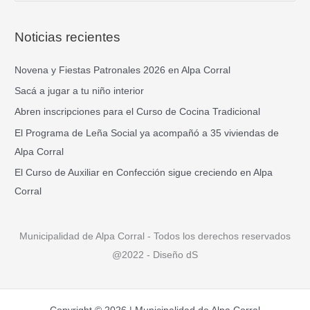
u
s
Noticias recientes
c
a
Novena y Fiestas Patronales 2026 en Alpa Corral
r
Sacá a jugar a tu niño interior
p
Abren inscripciones para el Curso de Cocina Tradicional
o
El Programa de Leña Social ya acompañó a 35 viviendas de
r
Alpa Corral
:
El Curso de Auxiliar en Confección sigue creciendo en Alpa
Corral
Municipalidad de Alpa Corral - Todos los derechos reservados
@2022 - Diseño dS