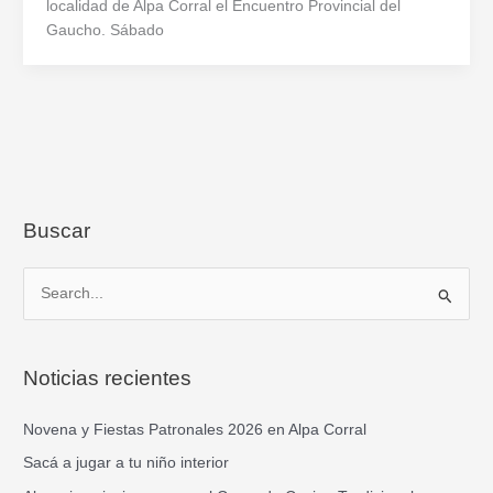
localidad de Alpa Corral el Encuentro Provincial del
Gaucho. Sábado
Buscar
B
u
s
Noticias recientes
c
a
Novena y Fiestas Patronales 2026 en Alpa Corral
r
Sacá a jugar a tu niño interior
p