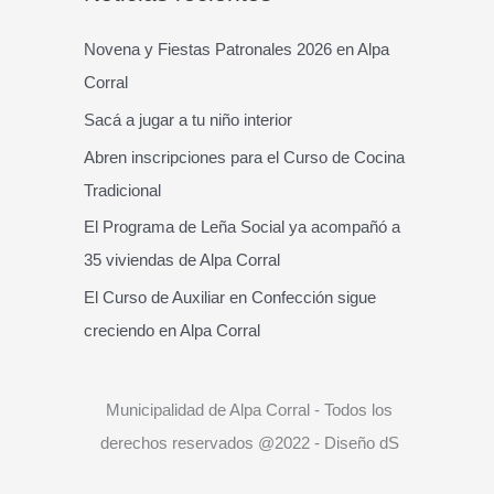
c
a
Novena y Fiestas Patronales 2026 en Alpa
r
Corral
p
Sacá a jugar a tu niño interior
o
Abren inscripciones para el Curso de Cocina
r
Tradicional
:
El Programa de Leña Social ya acompañó a
35 viviendas de Alpa Corral
El Curso de Auxiliar en Confección sigue
creciendo en Alpa Corral
Municipalidad de Alpa Corral - Todos los
derechos reservados @2022 - Diseño dS