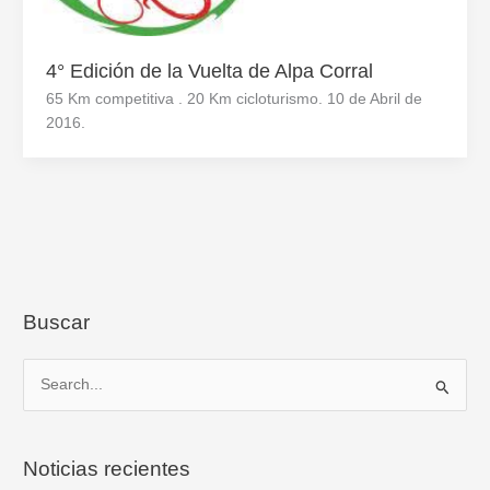
4° Edición de la Vuelta de Alpa Corral
65 Km competitiva . 20 Km cicloturismo. 10 de Abril de
2016.
Buscar
B
u
s
Noticias recientes
c