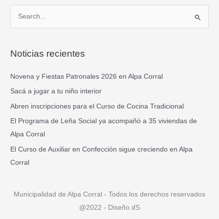
B
u
s
Noticias recientes
c
a
Novena y Fiestas Patronales 2026 en Alpa Corral
r
Sacá a jugar a tu niño interior
p
Abren inscripciones para el Curso de Cocina Tradicional
o
El Programa de Leña Social ya acompañó a 35 viviendas de
r
Alpa Corral
:
El Curso de Auxiliar en Confección sigue creciendo en Alpa
Corral
Municipalidad de Alpa Corral - Todos los derechos reservados
@2022 - Diseño dS