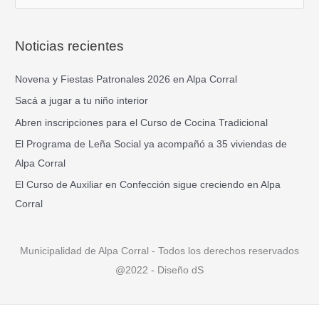
u
s
Noticias recientes
c
a
Novena y Fiestas Patronales 2026 en Alpa Corral
r
Sacá a jugar a tu niño interior
p
Abren inscripciones para el Curso de Cocina Tradicional
o
El Programa de Leña Social ya acompañó a 35 viviendas de
r
Alpa Corral
:
El Curso de Auxiliar en Confección sigue creciendo en Alpa
Corral
Municipalidad de Alpa Corral - Todos los derechos reservados
@2022 - Diseño dS