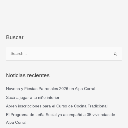
Buscar
B
u
s
Noticias recientes
c
a
Novena y Fiestas Patronales 2026 en Alpa Corral
r
Sacá a jugar a tu niño interior
p
Abren inscripciones para el Curso de Cocina Tradicional
o
El Programa de Leña Social ya acompañó a 35 viviendas de
r
Alpa Corral
: