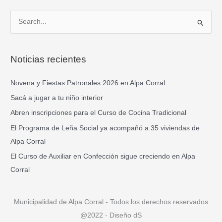
B
u
s
Noticias recientes
c
a
Novena y Fiestas Patronales 2026 en Alpa Corral
r
Sacá a jugar a tu niño interior
p
Abren inscripciones para el Curso de Cocina Tradicional
o
El Programa de Leña Social ya acompañó a 35 viviendas de
r
Alpa Corral
:
El Curso de Auxiliar en Confección sigue creciendo en Alpa
Corral
Municipalidad de Alpa Corral - Todos los derechos reservados
@2022 - Diseño dS