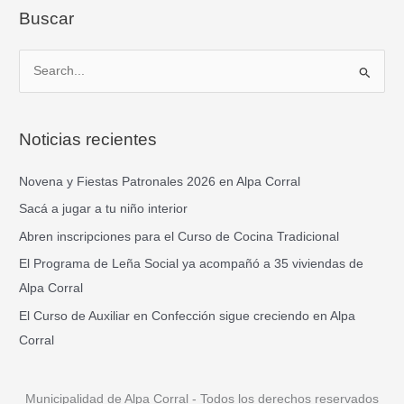
Buscar
B
u
s
Noticias recientes
c
a
Novena y Fiestas Patronales 2026 en Alpa Corral
r
Sacá a jugar a tu niño interior
p
Abren inscripciones para el Curso de Cocina Tradicional
o
El Programa de Leña Social ya acompañó a 35 viviendas de
r
Alpa Corral
:
El Curso de Auxiliar en Confección sigue creciendo en Alpa
Corral
Municipalidad de Alpa Corral - Todos los derechos reservados