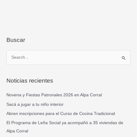
Buscar
B
u
s
Noticias recientes
c
a
Novena y Fiestas Patronales 2026 en Alpa Corral
r
Sacá a jugar a tu niño interior
p
Abren inscripciones para el Curso de Cocina Tradicional
o
El Programa de Leña Social ya acompañó a 35 viviendas de
r
Alpa Corral
: