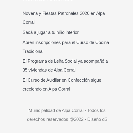
c
a
Novena y Fiestas Patronales 2026 en Alpa
r
Corral
p
Sacá a jugar a tu niño interior
o
Abren inscripciones para el Curso de Cocina
r
Tradicional
:
El Programa de Leña Social ya acompañó a
35 viviendas de Alpa Corral
El Curso de Auxiliar en Confección sigue
creciendo en Alpa Corral
Municipalidad de Alpa Corral - Todos los
derechos reservados @2022 - Diseño dS