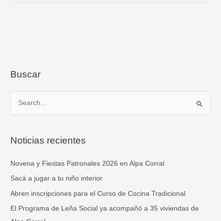
Buscar
B
u
s
Noticias recientes
c
a
Novena y Fiestas Patronales 2026 en Alpa Corral
r
Sacá a jugar a tu niño interior
p
Abren inscripciones para el Curso de Cocina Tradicional
o
El Programa de Leña Social ya acompañó a 35 viviendas de
r