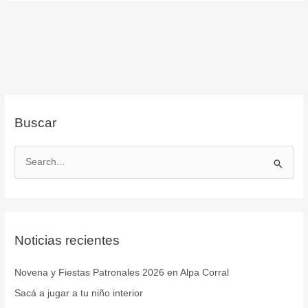
Buscar
B
u
s
c
Noticias recientes
a
r
Novena y Fiestas Patronales 2026 en Alpa Corral
p
Sacá a jugar a tu niño interior
o