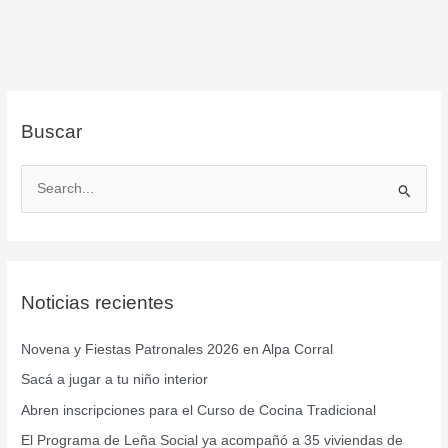
Buscar
B
u
s
c
Noticias recientes
a
r
Novena y Fiestas Patronales 2026 en Alpa Corral
p
Sacá a jugar a tu niño interior
o
r
Abren inscripciones para el Curso de Cocina Tradicional
:
El Programa de Leña Social ya acompañó a 35 viviendas de