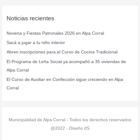
s
c
Noticias recientes
a
r
Novena y Fiestas Patronales 2026 en Alpa Corral
p
Sacá a jugar a tu niño interior
o
r
Abren inscripciones para el Curso de Cocina Tradicional
:
El Programa de Leña Social ya acompañó a 35 viviendas de
Alpa Corral
El Curso de Auxiliar en Confección sigue creciendo en Alpa
Corral
Municipalidad de Alpa Corral - Todos los derechos reservados
@2022 - Diseño dS