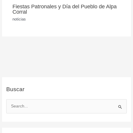
Fiestas Patronales y Día del Pueblo de Alpa
Corral
noticias
Buscar
B
u
s
c