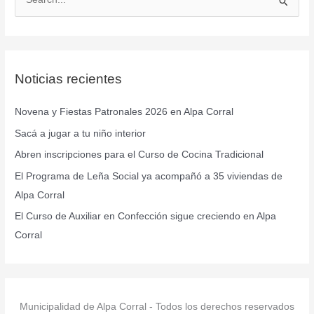
B
u
s
c
Noticias recientes
a
r
Novena y Fiestas Patronales 2026 en Alpa Corral
p
Sacá a jugar a tu niño interior
o
r
Abren inscripciones para el Curso de Cocina Tradicional
:
El Programa de Leña Social ya acompañó a 35 viviendas de
Alpa Corral
El Curso de Auxiliar en Confección sigue creciendo en Alpa
Corral
Municipalidad de Alpa Corral - Todos los derechos reservados