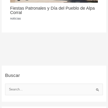
Fiestas Patronales y Día del Pueblo de Alpa
Corral
noticias
Buscar
B
u
s