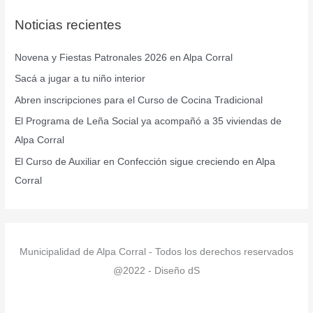
c
Noticias recientes
a
r
Novena y Fiestas Patronales 2026 en Alpa Corral
p
Sacá a jugar a tu niño interior
o
r
Abren inscripciones para el Curso de Cocina Tradicional
:
El Programa de Leña Social ya acompañó a 35 viviendas de
Alpa Corral
El Curso de Auxiliar en Confección sigue creciendo en Alpa
Corral
Municipalidad de Alpa Corral - Todos los derechos reservados
@2022 - Diseño dS