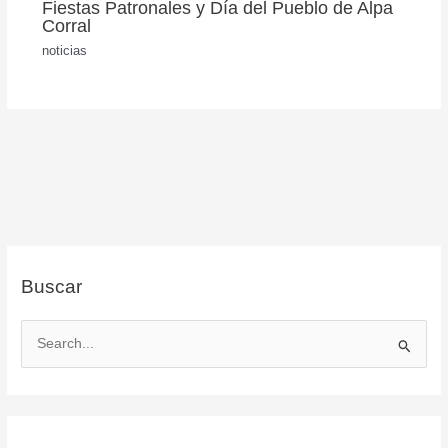
Fiestas Patronales y Día del Pueblo de Alpa
Corral
noticias
Buscar
B
u
s
c