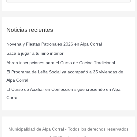
u
s
c
Noticias recientes
a
r
Novena y Fiestas Patronales 2026 en Alpa Corral
p
Sacá a jugar a tu niño interior
o
r
Abren inscripciones para el Curso de Cocina Tradicional
:
El Programa de Leña Social ya acompañó a 35 viviendas de
Alpa Corral
El Curso de Auxiliar en Confección sigue creciendo en Alpa
Corral
Municipalidad de Alpa Corral - Todos los derechos reservados