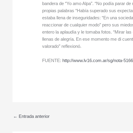
bandera de “Yo amo Alpa”. “No podía parar de mi
propias palabras “Había superado sus expectat
estaba llena de inseguridades: “En una socieda
reaccionar de cualquier modo” pero sus miedos
entero la aplaudía y le tomaba fotos. “Mirar l
llenas de alegría. En ese momento me di cuent
valorado” reflexionó.
FUENTE:
http://www.lv16.com.ar/sg/nota-516
←
Entrada anterior