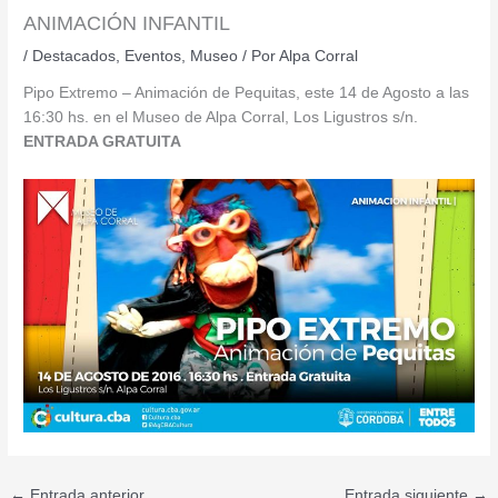
ANIMACIÓN INFANTIL
/
Destacados
,
Eventos
,
Museo
/ Por
Alpa Corral
Pipo Extremo – Animación de Pequitas, este 14 de Agosto a las
16:30 hs. en el Museo de Alpa Corral, Los Ligustros s/n.
ENTRADA GRATUITA
←
Entrada anterior
Entrada siguiente
→