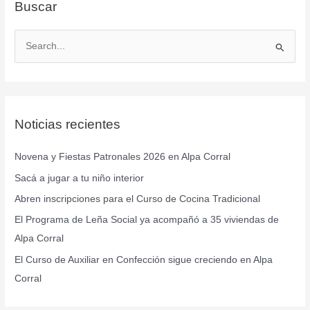
Buscar
B
u
s
c
Noticias recientes
a
r
Novena y Fiestas Patronales 2026 en Alpa Corral
p
Sacá a jugar a tu niño interior
o
r
Abren inscripciones para el Curso de Cocina Tradicional
:
El Programa de Leña Social ya acompañó a 35 viviendas de
Alpa Corral
El Curso de Auxiliar en Confección sigue creciendo en Alpa
Corral