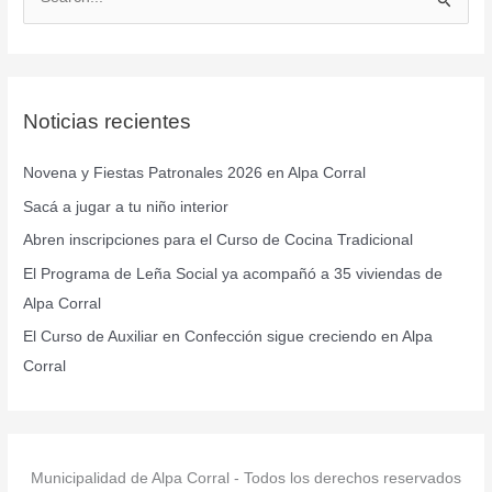
B
u
s
c
Noticias recientes
a
r
Novena y Fiestas Patronales 2026 en Alpa Corral
p
Sacá a jugar a tu niño interior
o
r
Abren inscripciones para el Curso de Cocina Tradicional
:
El Programa de Leña Social ya acompañó a 35 viviendas de
Alpa Corral
El Curso de Auxiliar en Confección sigue creciendo en Alpa
Corral
Municipalidad de Alpa Corral - Todos los derechos reservados