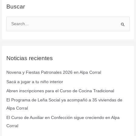
Buscar
B
u
s
c
Noticias recientes
a
r
Novena y Fiestas Patronales 2026 en Alpa Corral
p
Sacá a jugar a tu niño interior
o
r
Abren inscripciones para el Curso de Cocina Tradicional
:
El Programa de Leña Social ya acompañó a 35 viviendas de
Alpa Corral
El Curso de Auxiliar en Confección sigue creciendo en Alpa
Corral