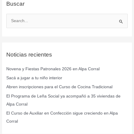
Buscar
B
u
s
c
Noticias recientes
a
r
Novena y Fiestas Patronales 2026 en Alpa Corral
p
Sacá a jugar a tu niño interior
o
r
Abren inscripciones para el Curso de Cocina Tradicional
:
El Programa de Leña Social ya acompañó a 35 viviendas de
Alpa Corral
El Curso de Auxiliar en Confección sigue creciendo en Alpa
Corral